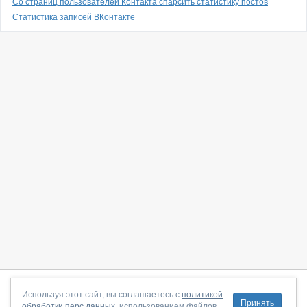
Со страниц пользователей Контакта спарсить статистику постов
Статистика записей ВКонтакте
О сайте
|
С чего начать
|
Контакты
|
Партнёрская программа
|
Используя этот сайт, вы соглашаетесь с
политикой
Принять
обработки перс.данных
, использованием файлов