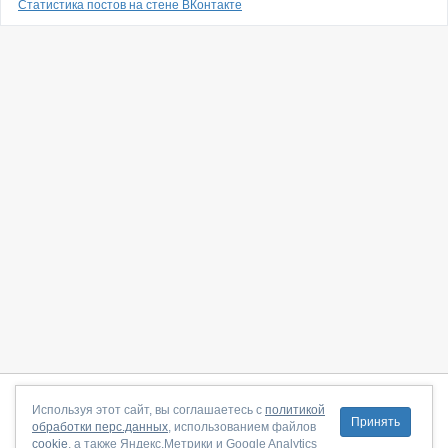
Статистика постов на стене ВКонтакте
О сайте
|
С чего начать
|
Контакты
|
Партнёрская программа
|
Используя этот сайт, вы соглашаетесь с
политикой
Принять
обработки перс.данных
, использованием файлов
Договор-оферта
|
Политика конфиденциальности
|
cookie
, а также Яндекс.Метрики и Google Analytics