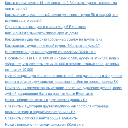
Как со своим списков id пользователей ВКонтакте узнать состоят ли
они в группе?
Как вычислить, имея новый список участников групп ВК и старый, кто
вступил за это время?
Сравнить список групп и список людей ВКонтакте
Как ВКонтакте вычитать списки друг из друга
Как сравнить два массива собранных ссылок на группы ВК?
Как сравнить аудиторию моей группы ВКонтакте с чужой?
Инструменты для манипуляции со списками ВКонтакте
В основной базе ВК 10 000 id и новых id 500, нужно из этих 500 новых
убрать те, что уже есть в этих 10 000 и оставить только те id , которых
нет в этих 10 000
Нужно создать два списка пользователей - веб дизайнеры и вордпресс
юзеры и из этих двух списков произвести отбор по пересечениям ВК
Поиск общих элементов, вычитание, сложение, удаление дублей, поиск
дублей, разделение базы на равные части ВКонтакте
Искать общие элементы в двух списках данных ВК
Сравнить 2 аудитории друзей/подписчиков профиля (страницы
пользователя) и подписчиков страницы ВК
Сравнить 2 списка и найти общие элементы
Искать пересечения между списками ВКонтакте