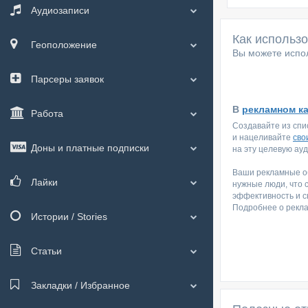
Аудиозаписи
Как использ
Геоположение
Вы можете испол
Парсеры заявок
В
рекламном к
Работа
Создавайте из спи
и нацеливайте
сво
Доны и платные подписки
на эту целевую ау
Ваши рекламные об
Лайки
нужные люди, что 
эффективность и с
Подробнее о рекл
Истории / Stories
Статьи
Закладки / Избранное