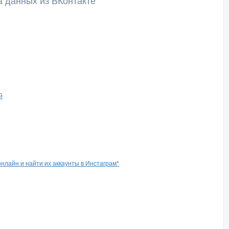
а данных из ВКонтакте
й
онлайн и найти их аккаунты в Инстаграм*