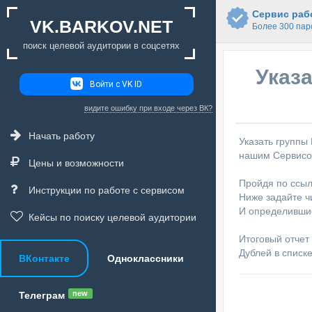
Сервис рабо
VK.BARKOV.NET
Более 300 пар
поиск целевой аудитории в соцсетях
Указа
Войти с VK ID
видите ошибку при входе через ВК?
Начать работу
Указать группы 
нашим Сервисом
Цены и возможности
Пройдя по ссыл
Инструкции по работе с сервисом
Ниже задайте ч
И определившис
Кейсы по поиску целевой аудитории
Итоговый отчет
Дублей в списке
ВКонтакте
Одноклассники
new
Телеграм