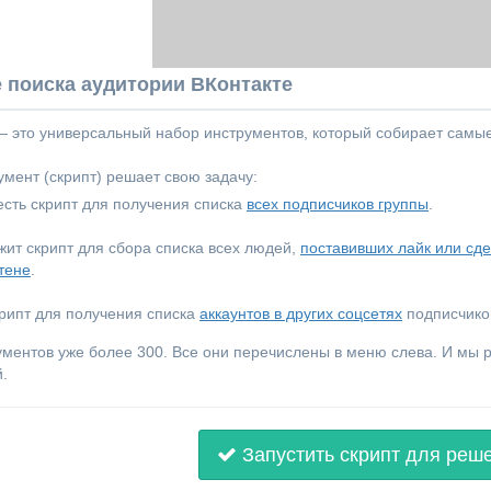
 поиска аудитории ВКонтакте
 — это универсальный набор инструментов, который собирает самы
мент (скрипт) решает свою задачу:
сть скрипт для получения списка
всех подписчиков группы
.
ежит скрипт для сбора списка всех людей,
поставивших лайк или сд
тене
.
крипт для получения списка
аккаунтов в других соцсетях
подписчиков
ументов уже более 300. Все они перечислены в меню слева. И мы
.
Запустить скрипт для реш