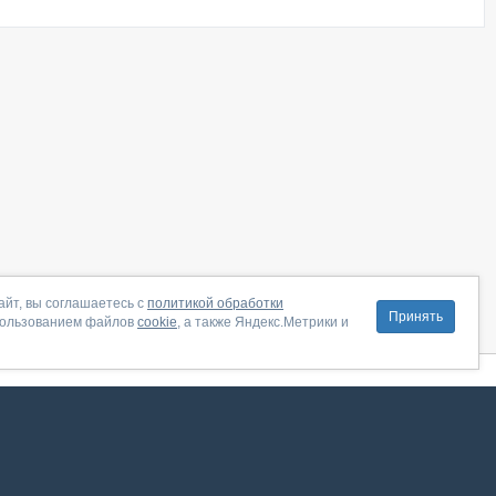
айт, вы соглашаетесь с
политикой обработки
Принять
пользованием файлов
cookie
, а также Яндекс.Метрики и
литика конфиденциальности
|
Правила пользования
|
Поддержка
ение от августа 2026, сервис работает с использованием VK API
 анализировать трафик. Оставаясь на сайте, вы соглашаетесь на обработку таких