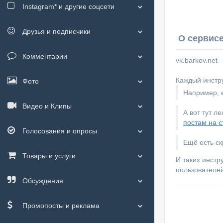
Instagram*
и другие соцсети
Друзья и подписчики
О сервисе
Комментарии
vk.barkov.net
Каждый инстру
Фото
Например, е
Видео и Клипы
А вот тут л
постам на с
Голосования и опросы
Ещё есть с
Товары и услуги
И таких инстр
пользователей
Обсуждения
Промопосты и реклама