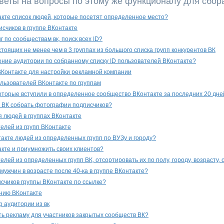
веты на вопросы по этому же функционалу для сбор
акте список людей, которые посетят определенное место?
счиков в группе ВКонтакте
г по сообществам вк, поиск всех ID?
тоящих не менее чем в 3 группах из большого списка групп конкурентов ВК
ение аудитории по собранному списку ID пользователей ВКонтакте?
Контакте для настройки рекламной компании
ользователей ВКонтакте по группам
оторые вступили в определенное сообщество ВКонтакте за последних 20 дне
пп ВК собрать фотографии подписчиков?
 людей в группах ВКонтакте
елей из групп ВКонтакте
такте людей из определенных групп по ВУЗу и городу?
акте и приумножить своих клиентов?
лей из определенных групп ВК, отсортировать их по полу, городу, возрасту, 
мужчин в возрасте после 40-ка в группе ВКонтакте?
исчиков группы ВКонтакте по ссылке?
нию ВКонтакте
 аудитории из вк
ь рекламу для участников закрытых сообществ ВК?