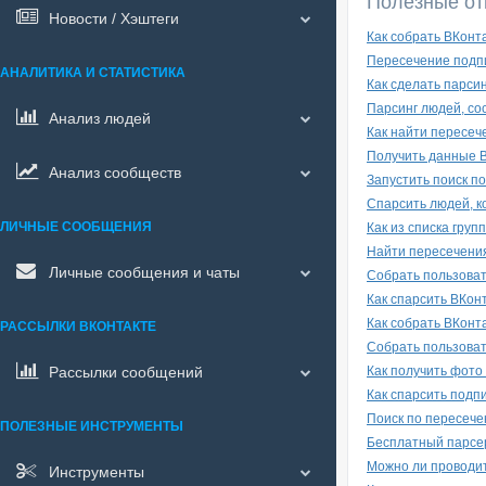
Полезные от
Новости / Хэштеги
Как собрать ВКонт
Пересечение подпи
АНАЛИТИКА И СТАТИСТИКА
Как сделать парсин
Парсинг людей, сос
Анализ людей
Как найти пересеч
Получить данные В
Анализ сообществ
Запустить поиск п
Спарсить людей, к
ЛИЧНЫЕ СООБЩЕНИЯ
Как из списка гру
Найти пересечения
Личные сообщения и чаты
Собрать пользоват
Как спарсить ВКон
Как собрать ВКонт
РАССЫЛКИ ВКОНТАКТЕ
Собрать пользовате
Рассылки сообщений
Как получить фото 
Как спарсить подп
Поиск по пересече
ПОЛЕЗНЫЕ ИНСТРУМЕНТЫ
Бесплатный парсер
Можно ли проводит
Инструменты