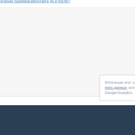
сечение пабликов ВКонтакте до и после?
Используя этот с
перс.данных
, ис
Google Analytics
 начать
|
Контакты
|
Партнёрская программа
|
Договор-оферта
|
По
Сервис запущен в ноябре 2014, свежее обновл
ookies
для сбора пользовательских данных — они помогают нам настраивать рекламу и