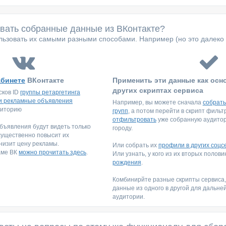
овать собранные данные из ВКонтакте?
ьзовать их самыми разными способами. Например (но это далеко 
абинете
ВКонтакте
Применить эти данные как осн
других скриптах сервиса
сков ID
группы ретаргетинга
и рекламные объявления
Например, вы можете сначала
собрать
диторию
групп
, а потом перейти в скрипт филь
отфильтровать
уже собранную аудитори
ъявления будут видеть только
городу.
существенно повысит их
низит цену рекламы.
Или собрать их
профили в других соцс
аме ВК
можно прочитать здесь
.
Или узнать, у кого из их вторых полов
рождения
.
Комбинирйте разные скрипты сервиса
данные из одного в другой для дальне
аудитории.