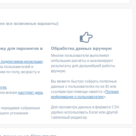
не все возможные варианты):
ову для парсингов в
Обработка данных вручную
Многие пользователи выполняют
небольшие расчёты и анализируют
 подписчиков нескольких
результаты для дальнейшей работы
тра пользователей и
вручную.
ю по полу, возрасту и
Вы можете быстро собрать полезные
данные о пользователях по их ID или
етях
.
ссылкам при помощи скрипта «
Полная
инок вскоре
наступит день
информация о пользователях
».
Для просмотра данных в формате CSV
, передавая собранные
удобно использовать Excel или другой
йшего уточнения
табличный редактор.