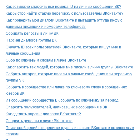
Как возможно спарсить все номера ID из личных сообщений ВК?
Как быстро найти старую переписку с пользователем ВКонтакте?
Как проверить мои диалоги ВКонтакте и вытащить оттуда инфу с
данными писавших и номерами телефонов?
Собирать репосты в личку ВК
Парсинг диалогов группы ВК
Скачать ID всех пользователей ВКонтакте, которые пишут мне в
личные сообщения
Сбор по ключевым словам в личке ВКонтакте
Как спарсить тех людей, которые мне писали в личку группы ВКонтакте
Собрать авторов, которые писали в личные сообщения или переписку
группы VK
Собрать в сообществе или личке по ключевому слову в сообщениях
юзеров ВК
Из сообщений сообщества ВК собрать по ключевику за период
Спарсить пользователей, написавших в сообщения в ВК
Как сделать парсинг диалогов ВКонтакте?
Спарсить репосты в личке ВКонтакте
Поиск сообщений в переписке группы и в личке ВКонтакте по ключевым
словам