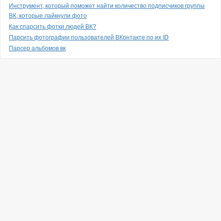
Инструмент, который поможет найти количество подписчиков группы
ВК, которые лайкнули фото
Как спарсить фотки людей ВК?
Парсить фотографии пользователей ВКонтакте по их ID
Парсер альбомов вк