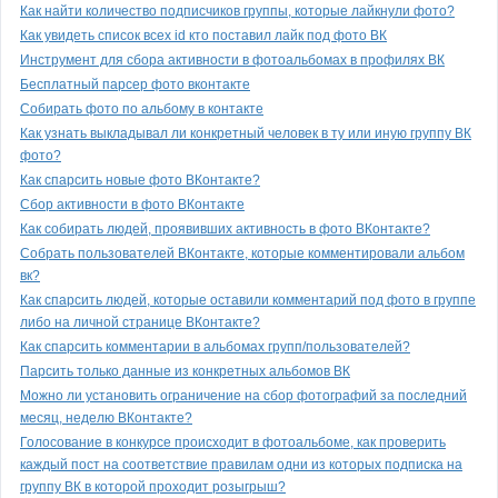
Как найти количество подписчиков группы, которые лайкнули фото?
Как увидеть список всех id кто поставил лайк под фото ВК
Инструмент для сбора активности в фотоальбомах в профилях ВК
Бесплатный парсер фото вконтакте
Собирать фото по альбому в контакте
Как узнать выкладывал ли конкретный человек в ту или иную группу ВК
фото?
Как спарсить новые фото ВКонтакте?
Сбор активности в фото ВКонтакте
Как собирать людей, проявивших активность в фото ВКонтакте?
Собрать пользователей ВКонтакте, которые комментировали альбом
вк?
Как спарсить людей, которые оставили комментарий под фото в группе
либо на личной странице ВКонтакте?
Как спарсить комментарии в альбомах групп/пользователей?
Парсить только данные из конкретных альбомов ВК
Можно ли установить ограничение на сбор фотографий за последний
месяц, неделю ВКонтакте?
Голосование в конкурсе происходит в фотоальбоме, как проверить
каждый пост на соответствие правилам одни из которых подписка на
группу ВК в которой проходит розыгрыш?