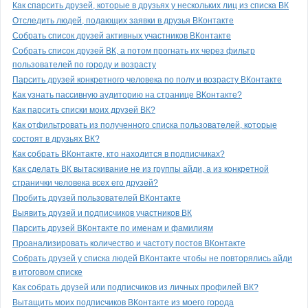
Как спарсить друзей, которые в друзьях у нескольких лиц из списка ВК
Отследить людей, подающих заявки в друзья ВКонтакте
Собрать список друзей активных участников ВКонтакте
Собрать список друзей ВК, а потом прогнать их через фильтр
пользователей по городу и возрасту
Парсить друзей конкретного человека по полу и возрасту ВКонтакте
Как узнать пассивную аудиторию на странице ВКонтакте?
Как парсить списки моих друзей ВК?
Как отфильтровать из полученного списка пользователей, которые
состоят в друзьях ВК?
Как собрать ВКонтакте, кто находится в подписчиках?
Как сделать ВК вытаскивание не из группы айди, а из конкретной
странички человека всех его друзей?
Пробить друзей пользователей ВКонтакте
Выявить друзей и подписчиков участников ВК
Парсить друзей ВКонтакте по именам и фамилиям
Проанализировать количество и частоту постов ВКонтакте
Собрать друзей у списка людей ВКонтакте чтобы не повторялись айди
в итоговом списке
Как собрать друзей или подписчиков из личных профилей ВК?
Вытащить моих подписчиков ВКонтакте из моего города