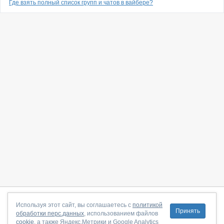
Где взять полный список групп и чатов в вайбере?
О сайте
|
С чего начать
|
Контакты
|
Партнёрская программа
|
Используя этот сайт, вы соглашаетесь с
политикой
Принять
обработки перс.данных
, использованием файлов
Договор-оферта
|
Политика конфиденциальности
|
cookie
, а также Яндекс.Метрики и Google Analytics