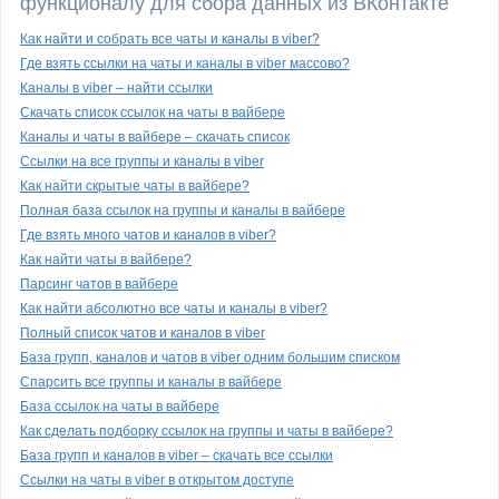
функционалу для сбора данных из ВКонтакте
Как найти и собрать все чаты и каналы в viber?
Где взять ссылки на чаты и каналы в viber массово?
Каналы в viber – найти ссылки
Скачать список ссылок на чаты в вайбере
Каналы и чаты в вайбере – скачать список
Ссылки на все группы и каналы в viber
Как найти скрытые чаты в вайбере?
Полная база ссылок на группы и каналы в вайбере
Где взять много чатов и каналов в viber?
Как найти чаты в вайбере?
Парсинг чатов в вайбере
Как найти абсолютно все чаты и каналы в viber?
Полный список чатов и каналов в viber
База групп, каналов и чатов в viber одним большим списком
Спарсить все группы и каналы в вайбере
База ссылок на чаты в вайбере
Как сделать подборку ссылок на группы и чаты в вайбере?
База групп и каналов в viber – скачать все ссылки
Ссылки на чаты в viber в открытом доступе