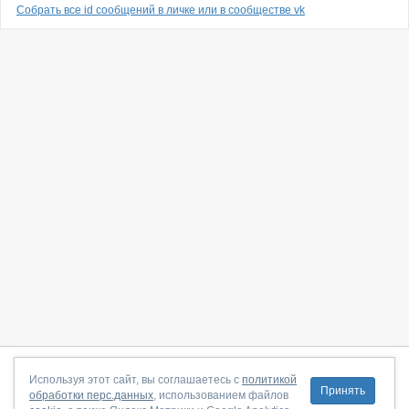
Собрать все id сообщений в личке или в сообществе vk
О сайте
|
С чего начать
|
Контакты
|
Партнёрская программа
|
Используя этот сайт, вы соглашаетесь с
политикой
Принять
обработки перс.данных
, использованием файлов
Договор-оферта
|
Политика конфиденциальности
|