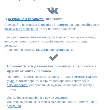
В
рекламном кабинете
ВКонтакте
Создавайте из списков ID
группы ретаргетинга
и нацеливайте
свои
рекламные объявления
на эту целевую аудиторию
Ваши рекламные объявления будут видеть только нужные люди,
что существенно повысит их эффективность и снизит цену
рекламы.
Подробнее о рекламе ВК
можно прочитать здесь
.
Применить эти данные как основу для парсингов в
других скриптах сервиса
Например, вы можете сначала
собрать подписчиков нескольких
групп
, а потом перейти в скрипт фильтра пользователей и
отфильтровать
уже собранную аудиторию по полу, возрасту и
городу.
Или собрать их
профили в других соцсетях
.
Или узнать, у кого из их вторых половинок вскоре
наступит день
рождения
.