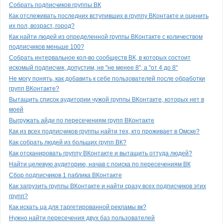
Собрать подписчиков группы ВК
Как отслеживать последних вступивших в группу ВКонтакте и оценить
их пол, возраст, город?
Как найти людей из определенной группы ВКонтакте с количеством
подписчиков меньше 100?
Собрать интервальное кол-во сообществ ВК, в которых состоит
искомый подписчик, допустим, не "не менее 8", а "от 4 до 8"
Не могу понять, как добавить к себе пользователей после обработки
групп ВКонтакте?
Вытащить список аудитории чужой группы ВКонтакте, которых нет в
моей
Выгружать айди по пересечениям групп ВКонтакте
Как из всех подписчиков группы найти тех, кто проживает в Омске?
Как собрать людей из больших групп ВК?
Как отсканировать группу ВКонтакте и вытащить оттуда людей?
Найти целевую аудиторию, начав с поиска по пересечениям ВК
Сбор подписчиков 1 паблика ВКонтакте
Как загрузить группы ВКонтакте и найти сразу всех подписчиков этих
групп?
Как искать ца для таргетированной рекламы вк?
Нужно найти пересечения двух баз пользователей