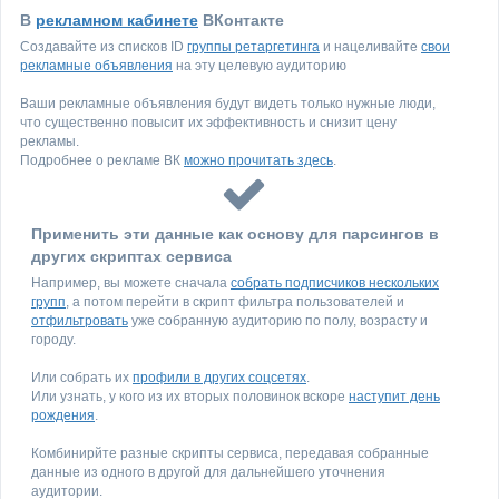
В
рекламном кабинете
ВКонтакте
Создавайте из списков ID
группы ретаргетинга
и нацеливайте
свои
рекламные объявления
на эту целевую аудиторию
Ваши рекламные объявления будут видеть только нужные люди,
что существенно повысит их эффективность и снизит цену
рекламы.
Подробнее о рекламе ВК
можно прочитать здесь
.
Применить эти данные как основу для парсингов в
других скриптах сервиса
Например, вы можете сначала
собрать подписчиков нескольких
групп
, а потом перейти в скрипт фильтра пользователей и
отфильтровать
уже собранную аудиторию по полу, возрасту и
городу.
Или собрать их
профили в других соцсетях
.
Или узнать, у кого из их вторых половинок вскоре
наступит день
рождения
.
Комбинирйте разные скрипты сервиса, передавая собранные
данные из одного в другой для дальнейшего уточнения
аудитории.