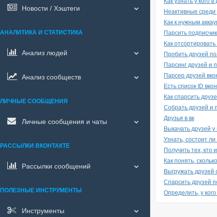
Как узнать у кого в
Новости / Хэштеги
Неактивные среди 
Как к нужным акка
АНАЛИТИКА И СТАТИСТИКА
Парсить подписчик
Как отсортировать
Анализ людей
Пробить друзей по
Парсинг друзей и 
Парсер друзей вко
Анализ сообществ
Есть список ID вк
Как спарсить друзе
ЛИЧНЫЕ СООБЩЕНИЯ
Собрать друзей и 
Друзья в вк
Личные сообщения и чаты
Выкачать друзей у 
Узнать, состоит ли
РАССЫЛКИ ВКОНТАКТЕ
Получить тех, кто и
Как понять, скольк
Рассылки сообщений
Выгружать друзей 
Спарсить друзей п
ПОЛЕЗНЫЕ ИНСТРУМЕНТЫ
Определить, у кого
Инструменты