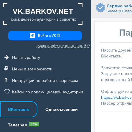
Сервис рабо
VK.BARKOV.NET
Более 300 пар
поиск целевой аудитории в соцсетях
Па
Войти с VK ID
видите ошибку при входе через ВК?
Парсить друзей
ВКонтакте.
Начать работу
Запустите ссыл
Цены и возможности
Загрузите поль
пользователей 
Инструкции по работе с сервисом
Отфильтруйте э
Кейсы по поиску целевой аудитории
https://vk.barkov.
Парсер отфильт
ВКонтакте
Одноклассники
new
Телеграм