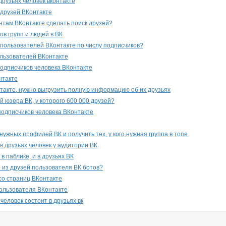
 друзьях человек вконтакте
друзей ВКонтакте
унтам ВКонтакте сделать поиск друзей?
ов групп и людей в ВК
 пользователей ВКонтакте по числу подписчиков?
льзователей ВКонтакте
подписчиков человека ВКонтакте
нтакте
онтакте, нужно выгрузить полную информацию об их друзьях
й юзера ВК, у которого 600 000 друзей?
подписчиков человека ВКонтакте
нужных профилей ВК и получить тех, у кого нужная группа в топе
 в друзьях человек у аудитории ВК
 в паблике, и в друзьях ВК
о из друзей пользователя ВК ботов?
со страниц ВКонтакте
ользователя ВКонтакте
 человек состоит в друзьях вк