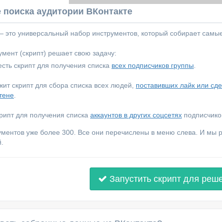
 поиска аудитории ВКонтакте
 — это универсальный набор инструментов, который собирает самы
мент (скрипт) решает свою задачу:
сть скрипт для получения списка
всех подписчиков группы
.
ежит скрипт для сбора списка всех людей,
поставивших лайк или сд
тене
.
крипт для получения списка
аккаунтов в других соцсетях
подписчиков
ументов уже более 300. Все они перечислены в меню слева. И мы
.
Запустить скрипт для реш