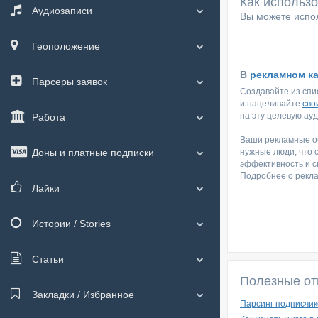
Как использ
Аудиозаписи
Вы можете испол
Геоположение
В
рекламном к
Парсеры заявок
Создавайте из спи
и нацеливайте
сво
на эту целевую ау
Работа
Ваши рекламные об
Доны и платные подписки
нужные люди, что 
эффективность и с
Подробнее о рекл
Лайки
Истории / Stories
Статьи
Полезные от
Закладки / Избранное
Парсинг подписчик