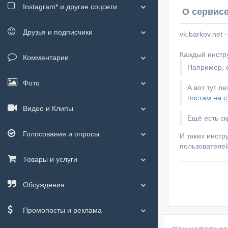
Instagram*
и другие соцсети
О сервисе
Друзья и подписчики
vk.barkov.net
Каждый инстру
Комментарии
Например, е
Фото
А вот тут л
постам на с
Видео и Клипы
Ещё есть с
Голосования и опросы
И таких инстр
пользователей
Товары и услуги
Обсуждения
Промопосты и реклама