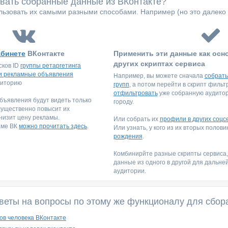
овать собранные данные из ВКонтакте?
ьзовать их самыми разными способами. Например (но это далеко 
абинете
ВКонтакте
Применить эти данные как осн
других скриптах сервиса
сков ID
группы ретаргетинга
и рекламные объявления
Например, вы можете сначала
собрать
диторию
групп
, а потом перейти в скрипт филь
отфильтровать
уже собранную аудитори
ъявления будут видеть только
городу.
существенно повысит их
низит цену рекламы.
Или собрать их
профили в других соцс
аме ВК
можно прочитать здесь
.
Или узнать, у кого из их вторых полов
рождения
.
Комбинирйте разные скрипты сервиса
данные из одного в другой для дальне
аудитории.
веты на вопросы по этому же функционалу для сбор
ов человека ВКонтакте