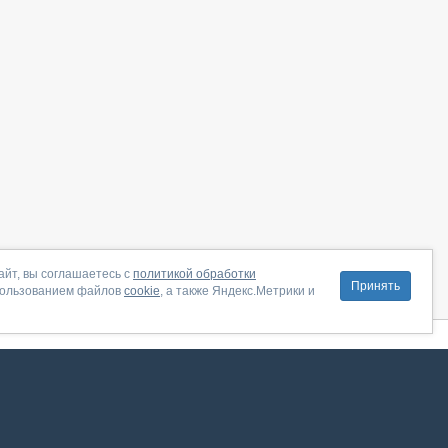
айт, вы соглашаетесь с
политикой обработки
Принять
пользованием файлов
cookie
, а также Яндекс.Метрики и
литика конфиденциальности
|
Правила пользования
|
Поддержка
ение от августа 2026, сервис работает с использованием VK API
 анализировать трафик. Оставаясь на сайте, вы соглашаетесь на обработку таких