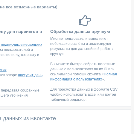
не все возможные варианты):
ову для парсингов в
Обработка данных вручную
Многие пользователи выполняют
небольшие расчёты и анализируют
 подписчиков нескольких
результаты для дальнейшей работы
тра пользователей и
вручную.
ю по полу, возрасту и
Вы можете быстро собрать полезные
данные о пользователях по их ID или
етях
.
ссылкам при помощи скрипта «
Полная
инок вскоре
наступит день
информация о пользователях
».
Для просмотра данных в формате CSV
, передавая собранные
удобно использовать Excel или другой
йшего уточнения
табличный редактор.
а данных из ВКонтакте