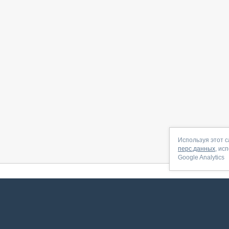
Используя этот с
перс.данных
, ис
Google Analytics
 начать
|
Контакты
|
Партнёрская программа
|
Договор-оферта
|
По
Сервис запущен в ноябре 2014, свежее обновл
ookies
для сбора пользовательских данных — они помогают нам настраивать рекламу и