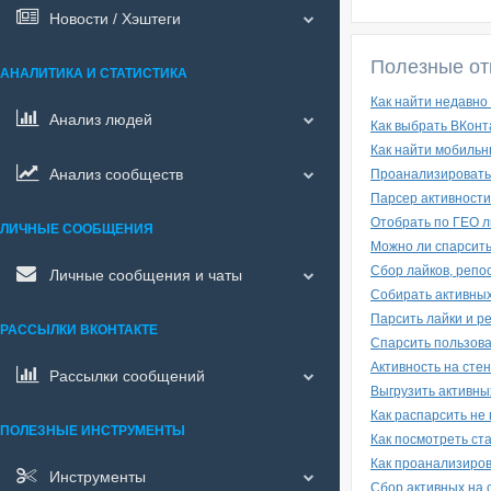
Новости / Хэштеги
Полезные от
АНАЛИТИКА И СТАТИСТИКА
Как найти недавно
Анализ людей
Как выбрать ВКонт
Как найти мобильн
Анализ сообществ
Проанализировать 
Парсер активности 
Отобрать по ГЕО л
ЛИЧНЫЕ СООБЩЕНИЯ
Можно ли спарсить
Сбор лайков, репо
Личные сообщения и чаты
Собирать активных
Парсить лайки и ре
РАССЫЛКИ ВКОНТАКТЕ
Спарсить пользова
Активность на сте
Рассылки сообщений
Выгрузить активны
Как распарсить не
ПОЛЕЗНЫЕ ИНСТРУМЕНТЫ
Как посмотреть ст
Как проанализиров
Инструменты
Сбор активных на 