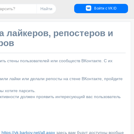
Найти
Войти с VK ID
а лайкеров, репостеров и
ров
ить стены пользователей или сообществ ВКонтакте. С их
вили лайки или делали репосты на стене ВКонтакте, пройдите
ы хотите парсить.
 активности должен проявить интересующий вас пользователь
”
https://vk.barkov.net/all.aspx
здесь вам будут доступны вообще