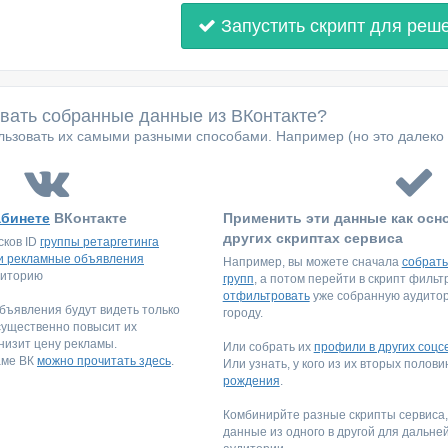
Запустить скрипт для реш
овать собранные данные из ВКонтакте?
ьзовать их самыми разными способами. Например (но это далеко 
абинете
ВКонтакте
Применить эти данные как осн
других скриптах сервиса
сков ID
группы ретаргетинга
и рекламные объявления
Например, вы можете сначала
собрать
диторию
групп
, а потом перейти в скрипт филь
отфильтровать
уже собранную аудитори
ъявления будут видеть только
городу.
существенно повысит их
низит цену рекламы.
Или собрать их
профили в других соцс
аме ВК
можно прочитать здесь
.
Или узнать, у кого из их вторых полов
рождения
.
Комбинирйте разные скрипты сервиса
данные из одного в другой для дальне