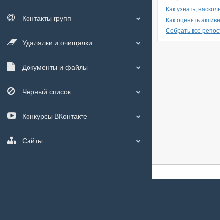
Как узнать, наско
Контакты групп
Как оценить актив
Собрать все репост
Удалялки и очищалки
Документы и файлы
Чёрный список
Конкурсы ВКонтакте
Сайты
О сайте
|
С чего