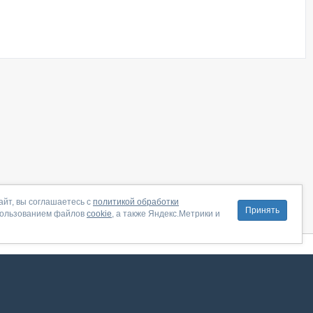
айт, вы соглашаетесь с
политикой обработки
Принять
пользованием файлов
cookie
, а также Яндекс.Метрики и
литика конфиденциальности
|
Правила пользования
|
Поддержка
ение от августа 2026, сервис работает с использованием VK API