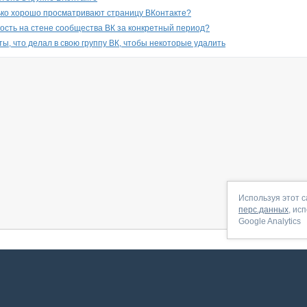
лько хорошо просматривают страницу ВКонтакте?
ность на стене сообщества ВК за конкретный период?
ы, что делал в свою группу ВК, чтобы некоторые удалить
Используя этот с
перс.данных
, ис
Google Analytics
 начать
|
Контакты
|
Партнёрская программа
|
Договор-оферта
|
По
Сервис запущен в ноябре 2014, свежее обновл