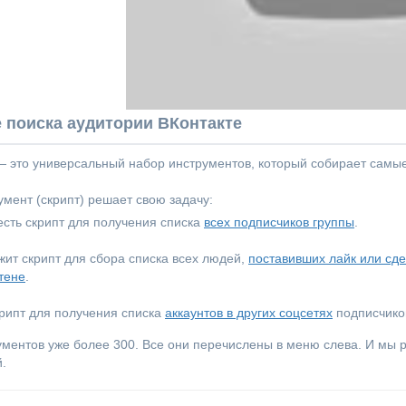
 поиска аудитории ВКонтакте
 — это универсальный набор инструментов, который собирает самы
мент (скрипт) решает свою задачу:
сть скрипт для получения списка
всех подписчиков группы
.
ежит скрипт для сбора списка всех людей,
поставивших лайк или сд
тене
.
крипт для получения списка
аккаунтов в других соцсетях
подписчиков
ументов уже более 300. Все они перечислены в меню слева. И мы
.