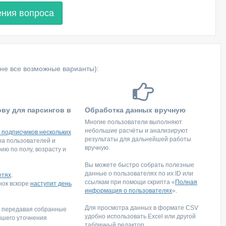
ения вопроса
не все возможные варианты):
ову для парсингов в
Обработка данных вручную
Многие пользователи выполняют
небольшие расчёты и анализируют
 подписчиков нескольких
результаты для дальнейшей работы
тра пользователей и
вручную.
ю по полу, возрасту и
Вы можете быстро собрать полезные
данные о пользователях по их ID или
етях
.
ссылкам при помощи скрипта «
Полная
инок вскоре
наступит день
информация о пользователях
».
Для просмотра данных в формате CSV
, передавая собранные
удобно использовать Excel или другой
йшего уточнения
табличный редактор.