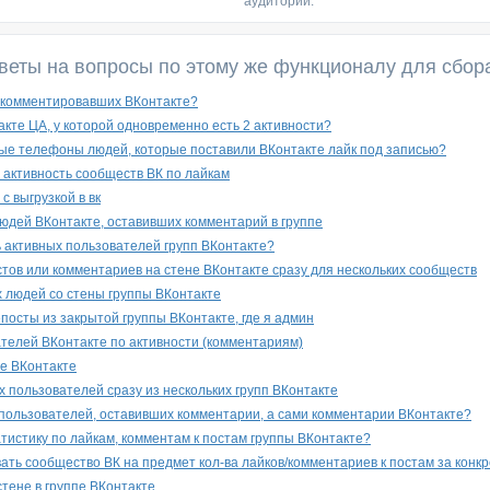
аудитории.
веты на вопросы по этому же функционалу для сбор
 комментировавших ВКонтакте?
акте ЦА, у которой одновременно есть 2 активности?
ые телефоны людей, которые поставили ВКонтакте лайк под записью?
активность сообществ ВК по лайкам
с выгрузкой в вк
юдей ВКонтакте, оставивших комментарий в группе
 активных пользователей групп ВКонтакте?
стов или комментариев на стене ВКонтакте сразу для нескольких сообществ
 людей со стены группы ВКонтакте
посты из закрытой группы ВКонтакте, где я админ
телей ВКонтакте по активности (комментариям)
не ВКонтакте
х пользователей сразу из нескольких групп ВКонтакте
 пользователей, оставивших комментарии, а сами комментарии ВКонтакте?
атистику по лайкам, комментам к постам группы ВКонтакте?
ать сообщество ВК на предмет кол-ва лайков/комментариев к постам за конк
стене в группе ВКонтакте