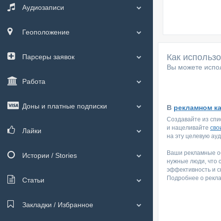
Аудиозаписи
Геоположение
Как использ
Парсеры заявок
Вы можете испол
Работа
Доны и платные подписки
В
рекламном к
Создавайте из спи
и нацеливайте
сво
Лайки
на эту целевую ау
Ваши рекламные об
Истории / Stories
нужные люди, что 
эффективность и с
Подробнее о рекл
Статьи
Закладки / Избранное