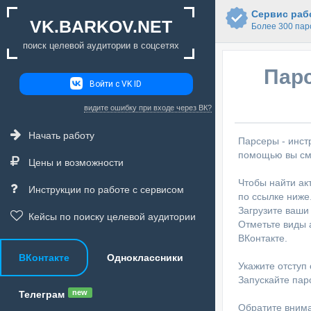
Сервис рабо
VK.BARKOV.NET
Более 300 пар
поиск целевой аудитории в соцсетях
Парс
Войти с VK ID
видите ошибку при входе через ВК?
Начать работу
Парсеры - инст
помощью вы смо
Цены и возможности
Чтобы найти ак
Инструкции по работе с сервисом
по ссылке ниже
Загрузите ваши 
Кейсы по поиску целевой аудитории
Отметьте виды 
ВКонтакте.
ВКонтакте
Одноклассники
Укажите отступ
Запускайте парс
new
Телеграм
Обратите внима