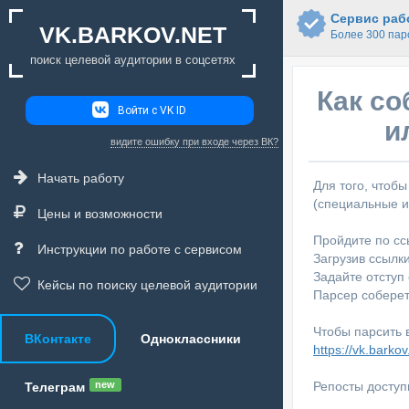
Сервис рабо
VK.BARKOV.NET
Более 300 пар
поиск целевой аудитории в соцсетях
Как со
Войти с VK ID
и
видите ошибку при входе через ВК?
Начать работу
Для того, чтоб
(специальные и
Цены и возможности
Пройдите по сс
Инструкции по работе с сервисом
Загрузив ссылки
Задайте отступ
Кейсы по поиску целевой аудитории
Парсер соберет
Чтобы парсить 
ВКонтакте
Одноклассники
https://vk.barkov
Репосты доступ
new
Телеграм