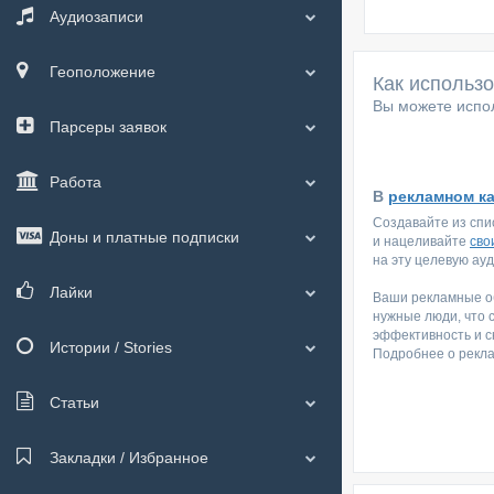
Аудиозаписи
Геоположение
Как использ
Вы можете испол
Парсеры заявок
Работа
В
рекламном к
Создавайте из спи
Доны и платные подписки
и нацеливайте
сво
на эту целевую ау
Лайки
Ваши рекламные об
нужные люди, что 
эффективность и с
Истории / Stories
Подробнее о рекл
Статьи
Закладки / Избранное