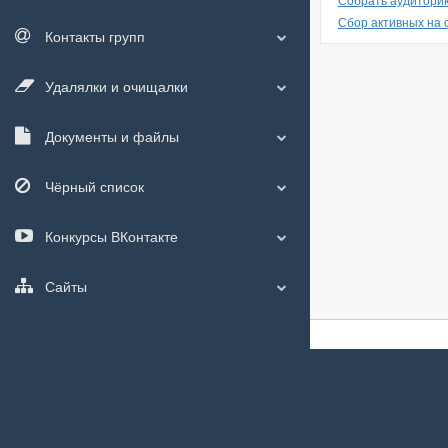
Собрать аудиторию
Сбор активных на 
Контакты групп
Удалялки и очищалки
Документы и файлы
Чёрный список
Конкурсы ВКонтакте
Сайты
О сайте
|
С чего
Мы используем
c