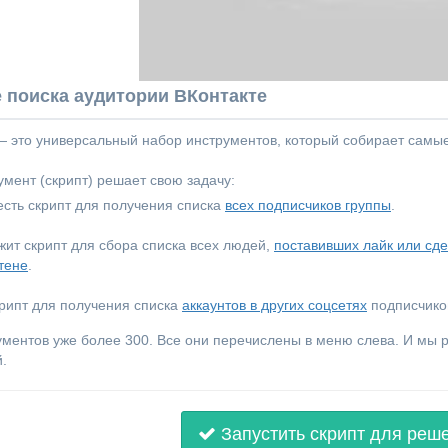
 поиска аудитории ВКонтакте
 — это универсальный набор инструментов, который собирает самы
мент (скрипт) решает свою задачу:
сть скрипт для получения списка
всех подписчиков группы
.
ежит скрипт для сбора списка всех людей,
поставивших лайк или сд
тене
.
крипт для получения списка
аккаунтов в других соцсетях
подписчиков
ументов уже более 300. Все они перечислены в меню слева. И мы
.
Запустить скрипт для реш