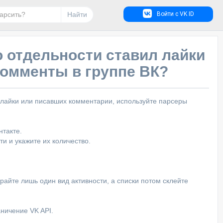
Найти
Войти с VK ID
по отдельности ставил лайки
комменты в группе ВК?
х лайки или писавших комментарии, используйте парсеры
нтакте.
ти и укажите их количество.
райте лишь один вид активности, а списки потом склейте
ничение VK API.