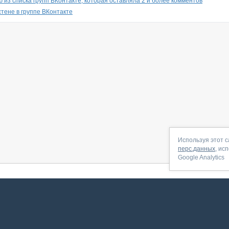
 из списка групп ВКонтакте, которая оставляла 2 и более комментов
стене в группе ВКонтакте
Используя этот с
перс.данных
, ис
Google Analytics
 начать
|
Контакты
|
Партнёрская программа
|
Договор-оферта
|
По
Сервис запущен в ноябре 2014, свежее обновл
ookies
для сбора пользовательских данных — они помогают нам настраивать рекламу и