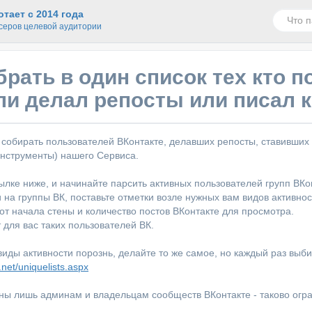
тает с 2014 года
серов целевой аудитории
брать в один список тех кто 
ли делал репосты или писал 
ы собирать пользователей ВКонтакте, делавших репосты, ставивши
нструменты) нашего Сервиса.
ылке ниже, и начинайте парсить активных пользователей групп ВКо
 на группы ВК, поставьте отметки возле нужных вам видов активнос
 от начала стены и количество постов ВКонтакте для просмотра.
 для вас таких пользователей ВК.
виды активности порознь, делайте то же самое, но каждый раз выби
.net/uniquelists.aspx
ны лишь админам и владельцам сообществ ВКонтакте - таково огра