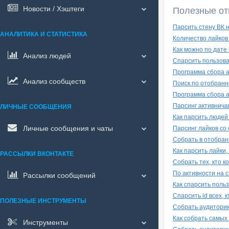
Новости / Хэштеги
Полезные от
Парсить стену ВК 
АНАЛИТИКА И СТАТИСТИКА
Количество лайков
Как можно по дате
Анализ людей
Спарсить пользова
Программа сбора а
Анализ сообществ
Поиск по отобранн
Программа сбора а
Парсинг активнича
ЛИЧНЫЕ СООБЩЕНИЯ
Как парсить людей
Личные сообщения и чаты
Парсинг лайков со
Собрать в отобран
Как парсить лайки
РАССЫЛКИ ВКОНТАКТЕ
Собрать тех, кто 
По активности на с
Рассылки сообщений
Как спарсить поль
Спарсить id всех, 
ПОЛЕЗНЫЕ ИНСТРУМЕНТЫ
Собрать аудитори
Как собрать самых
Инструменты