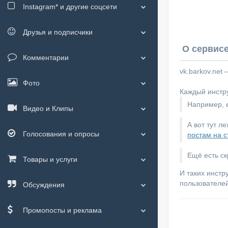
Instagram*
и другие соцсети
Друзья и подписчики
О сервисе
Комментарии
vk.barkov.net
Фото
Каждый инстру
Например, е
Видео и Клипы
А вот тут л
Голосования и опросы
постам на с
Ещё есть с
Товары и услуги
И таких инстр
пользователей
Обсуждения
Промопосты и реклама