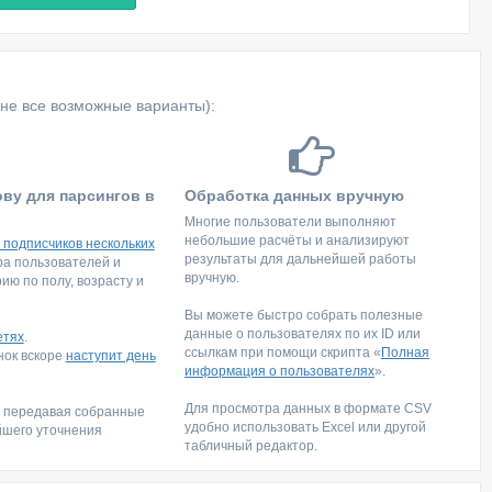
не все возможные варианты):
ову для парсингов в
Обработка данных вручную
Многие пользователи выполняют
небольшие расчёты и анализируют
 подписчиков нескольких
результаты для дальнейшей работы
тра пользователей и
вручную.
ю по полу, возрасту и
Вы можете быстро собрать полезные
данные о пользователях по их ID или
етях
.
ссылкам при помощи скрипта «
Полная
инок вскоре
наступит день
информация о пользователях
».
Для просмотра данных в формате CSV
, передавая собранные
удобно использовать Excel или другой
йшего уточнения
табличный редактор.