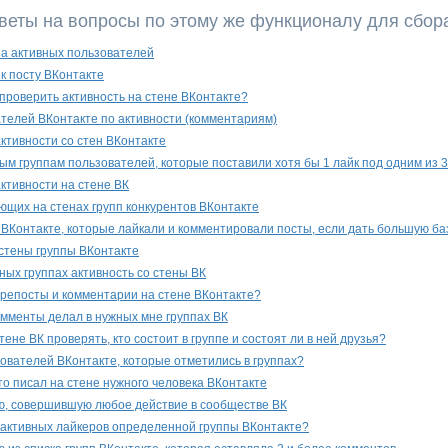
веты на вопросы по этому же функционалу для сбор
на активных пользователей
 к посту ВКонтакте
 проверить активность на стене ВКонтакте?
телей ВКонтакте по активности (комментариям)
ктивности со стен ВКонтакте
ым группам пользователей, которые поставили хотя бы 1 лайк под одним из 3
ктивности на стене ВК
ющих на стенах групп конкурентов ВКонтакте
 ВКонтакте, которые лайкали и комментировали посты, если дать большую ба
 стены группы ВКонтакте
ных группах активность со стены ВК
, репосты и комментарии на стене ВКонтакте?
комменты делал в нужных мне группах ВК
тене ВК проверять, кто состоит в группе и состоят ли в ней друзья?
зователей ВКонтакте, которые отметились в группах?
кто писал на стене нужного человека ВКонтакте
ю, совершившую любое действие в сообществе ВК
 активных лайкеров определенной группы ВКонтакте?