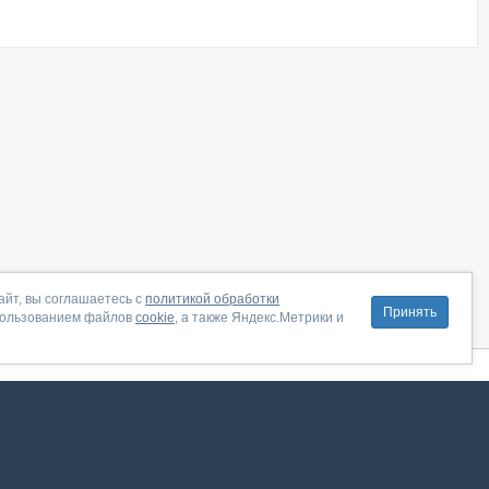
айт, вы соглашаетесь с
политикой обработки
Принять
пользованием файлов
cookie
, а также Яндекс.Метрики и
литика конфиденциальности
|
Правила пользования
|
Поддержка
ение от августа 2026, сервис работает с использованием VK API
 анализировать трафик. Оставаясь на сайте, вы соглашаетесь на обработку таких