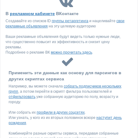
В
рекламном кабинете
ВКонтакте
Создавайте из списков ID
группы ретаргетинга
и нацеливайте
свои
рекламные объявления
на эту целевую аудиторию
Ваши рекламные объявления будут видеть только нужные люди,
что существенно повысит их эффективность и снизит цену
рекламы.
Подробнее о рекламе ВК
можно прочитать здесь
.
Применить эти данные как основу для парсингов в
других скриптах сервиса
Например, вы можете сначала
собрать подписчиков нескольких
групп
, а потом перейти в скрипт фильтра пользователей и
отфильтровать
уже собранную аудиторию по полу, возрасту и
городу.
Или собрать их
профили в других соцсетях
.
Или узнать, у кого из их вторых половинок вскоре
наступит день
рождения
.
Комбинирйте разные скрипты сервиса, передавая собранные