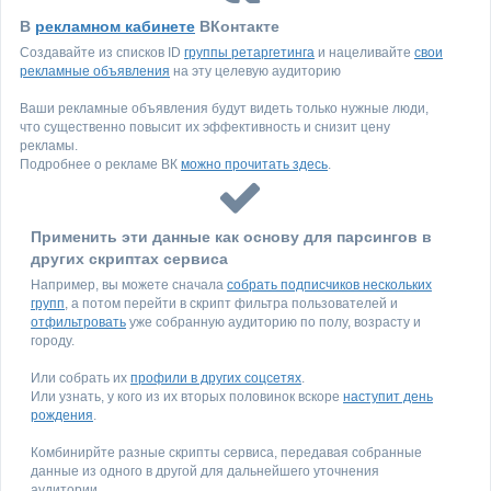
В
рекламном кабинете
ВКонтакте
Создавайте из списков ID
группы ретаргетинга
и нацеливайте
свои
рекламные объявления
на эту целевую аудиторию
Ваши рекламные объявления будут видеть только нужные люди,
что существенно повысит их эффективность и снизит цену
рекламы.
Подробнее о рекламе ВК
можно прочитать здесь
.
Применить эти данные как основу для парсингов в
других скриптах сервиса
Например, вы можете сначала
собрать подписчиков нескольких
групп
, а потом перейти в скрипт фильтра пользователей и
отфильтровать
уже собранную аудиторию по полу, возрасту и
городу.
Или собрать их
профили в других соцсетях
.
Или узнать, у кого из их вторых половинок вскоре
наступит день
рождения
.
Комбинирйте разные скрипты сервиса, передавая собранные
данные из одного в другой для дальнейшего уточнения
аудитории.