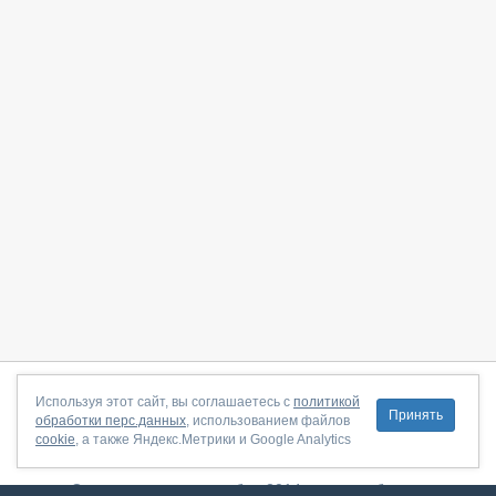
О сайте
|
С чего начать
|
Контакты
|
Партнёрская программа
|
Используя этот сайт, вы соглашаетесь с
политикой
Принять
обработки перс.данных
, использованием файлов
Договор-оферта
|
Политика конфиденциальности
|
cookie
, а также Яндекс.Метрики и Google Analytics
Правила пользования
|
Поддержка
Сервис запущен в ноябре 2014, свежее обновление от