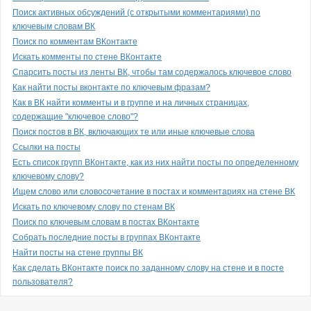
Поиск активных обсуждений (с открытыми комментариями) по
ключевым словам ВК
Поиск по комментам ВКонтакте
Искать комменты по стене ВКонтакте
Спарсить посты из ленты ВК, чтобы там содержалось ключевое слово
Как найти посты вконтакте по ключевым фразам?
Как в ВК найти комменты и в группе и на личных страницах,
содержащие "ключевое слово"?
Поиск постов в ВК, включающих те или иные ключевые слова
Ссылки на посты
Есть список групп ВКонтакте, как из них найти посты по определенному
ключевому слову?
Ищем слово или словосочетание в постах и комментариях на стене ВК
Искать по ключевому слову по стенам ВК
Поиск по ключевым словам в постах ВКонтакте
Собрать последние посты в группах ВКонтакте
Найти посты на стене группы ВК
Как сделать ВКонтакте поиск по заданному слову на стене и в посте
пользователя?