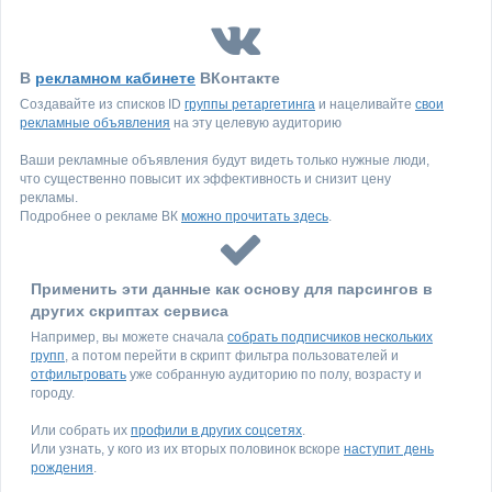
В
рекламном кабинете
ВКонтакте
Создавайте из списков ID
группы ретаргетинга
и нацеливайте
свои
рекламные объявления
на эту целевую аудиторию
Ваши рекламные объявления будут видеть только нужные люди,
что существенно повысит их эффективность и снизит цену
рекламы.
Подробнее о рекламе ВК
можно прочитать здесь
.
Применить эти данные как основу для парсингов в
других скриптах сервиса
Например, вы можете сначала
собрать подписчиков нескольких
групп
, а потом перейти в скрипт фильтра пользователей и
отфильтровать
уже собранную аудиторию по полу, возрасту и
городу.
Или собрать их
профили в других соцсетях
.
Или узнать, у кого из их вторых половинок вскоре
наступит день
рождения
.