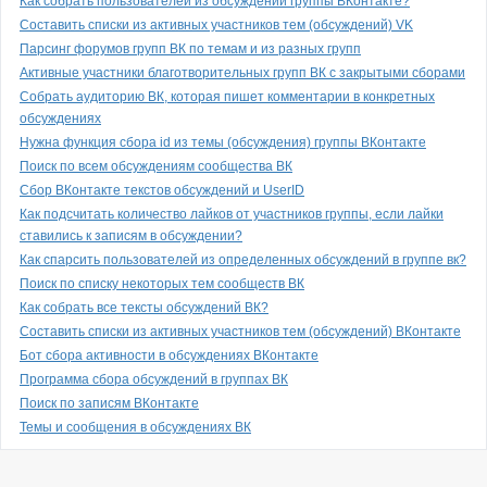
Как собрать пользователей из обсуждений группы ВКонтакте?
Составить списки из активных участников тем (обсуждений) VK
Парсинг форумов групп ВК по темам и из разных групп
Активные участники благотворительных групп ВК с закрытыми сборами
Собрать аудиторию ВК, которая пишет комментарии в конкретных
обсуждениях
Нужна функция сбора id из темы (обсуждения) группы ВКонтакте
Поиск по всем обсуждениям сообщества ВК
Сбор ВКонтакте текстов обсуждений и UserID
Как подсчитать количество лайков от участников группы, если лайки
ставились к записям в обсуждении?
Как спарсить пользователей из определенных обсуждений в группе вк?
Поиск по списку некоторых тем сообществ ВК
Как собрать все тексты обсуждений ВК?
Составить списки из активных участников тем (обсуждений) ВКонтакте
Бот сбора активности в обсуждениях ВКонтакте
Программа сбора обсуждений в группах ВК
Поиск по записям ВКонтакте
Темы и сообщения в обсуждениях ВК