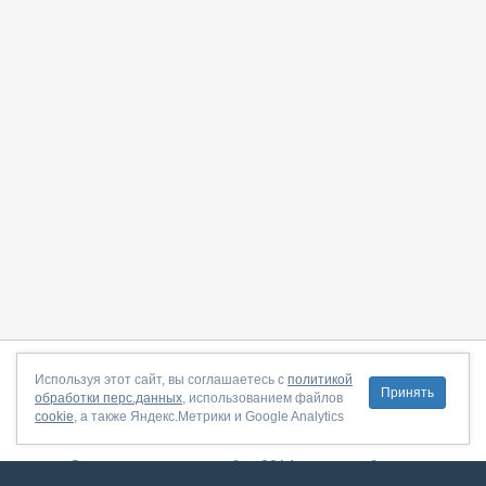
О сайте
|
С чего начать
|
Контакты
|
Партнёрская программа
|
Используя этот сайт, вы соглашаетесь с
политикой
Принять
обработки перс.данных
, использованием файлов
Договор-оферта
|
Политика конфиденциальности
|
cookie
, а также Яндекс.Метрики и Google Analytics
Правила пользования
|
Поддержка
Сервис запущен в ноябре 2014, свежее обновление от