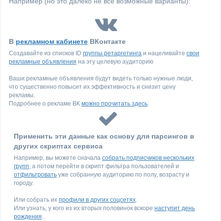
Например (но это далеко не все возможные варианты):
В
рекламном кабинете
ВКонтакте
Создавайте из списков ID
группы ретаргетинга
и нацеливайте
свои
рекламные объявления
на эту целевую аудиторию
Ваши рекламные объявления будут видеть только нужные люди,
что существенно повысит их эффективность и снизит цену
рекламы.
Подробнее о рекламе ВК
можно прочитать здесь
.
Применить эти данные как основу для парсингов в
других скриптах сервиса
Например, вы можете сначала
собрать подписчиков нескольких
групп
, а потом перейти в скрипт фильтра пользователей и
отфильтровать
уже собранную аудиторию по полу, возрасту и
городу.
Или собрать их
профили в других соцсетях
.
Или узнать, у кого из их вторых половинок вскоре
наступит день
рождения
.