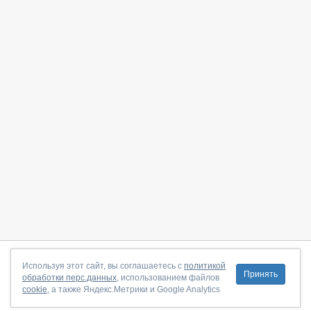
О сайте
|
С чего начать
|
Контакты
|
Партнёрская программа
|
Используя этот сайт, вы соглашаетесь с
политикой
Принять
обработки перс.данных
, использованием файлов
Договор-оферта
|
Политика конфиденциальности
|
cookie
, а также Яндекс.Метрики и Google Analytics
Правила пользования
|
Поддержка