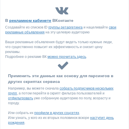
В
рекламном кабинете
ВКонтакте
Создавайте из списков ID
группы ретаргетинга
и нацеливайте
свои
рекламные объявления
на эту целевую аудиторию
Ваши рекламные объявления будут видеть только нужные люди,
что существенно повысит их эффективность и снизит цену
рекламы.
Подробнее о рекламе ВК
можно прочитать здесь
.
Применить эти данные как основу для парсингов в
других скриптах сервиса
Например, вы можете сначала
собрать подписчиков нескольких
групп
, а потом перейти в скрипт фильтра пользователей и
отфильтровать
уже собранную аудиторию по полу, возрасту и
городу.
Или собрать их
профили в других соцсетях
.
Или узнать, у кого из их вторых половинок вскоре
наступит день
рождения
.