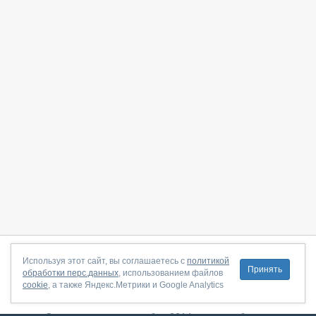
О сайте
|
С чего начать
|
Контакты
|
Партнёрская программа
|
Используя этот сайт, вы соглашаетесь с
политикой
Принять
обработки перс.данных
, использованием файлов
Договор-оферта
|
Политика конфиденциальности
|
cookie
, а также Яндекс.Метрики и Google Analytics
Правила пользования
|
Поддержка