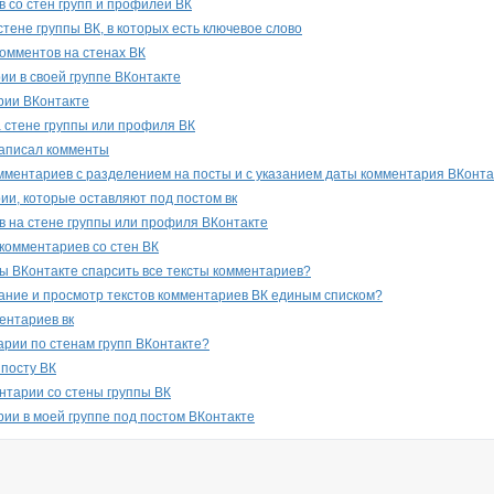
 со стен групп и профилей ВК
тене группы ВК, в которых есть ключевое слово
омментов на стенах ВК
ии в своей группе ВКонтакте
рии ВКонтакте
 стене группы или профиля ВК
написал комменты
мментариев с разделением на посты и с указанием даты комментария ВКонта
ии, которые оставляют под постом вк
 на стене группы или профиля ВКонтакте
комментариев со стен ВК
пы ВКонтакте спарсить все тексты комментариев?
вание и просмотр текстов комментариев ВК единым списком?
ентариев вк
арии по стенам групп ВКонтакте?
 посту ВК
нтарии со стены группы ВК
ии в моей группе под постом ВКонтакте