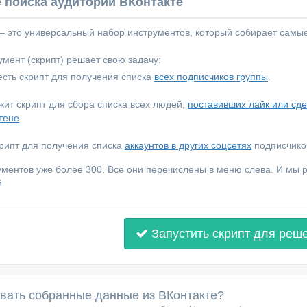
 поиска аудитории ВКонтакте
 — это универсальный набор инструментов, который собирает самы
мент (скрипт) решает свою задачу:
сть скрипт для получения списка
всех подписчиков группы
.
ежит скрипт для сбора списка всех людей,
поставивших лайк или сд
тене
.
крипт для получения списка
аккаунтов в других соцсетях
подписчиков
ументов уже более 300. Все они перечислены в меню слева. И мы
.
Запустить скрипт для реш
овать собранные данные из ВКонтакте?