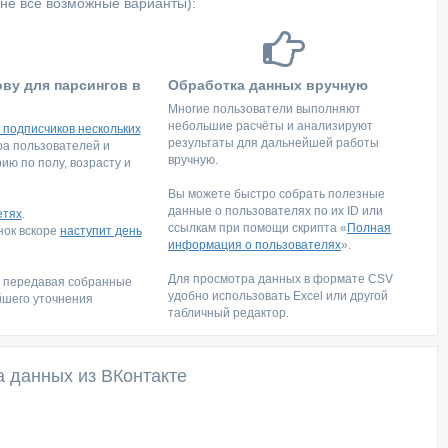
не все возможные варианты):
ову для парсингов в
Обработка данных вручную
Многие пользователи выполняют
небольшие расчёты и анализируют
 подписчиков нескольких
результаты для дальнейшей работы
тра пользователей и
вручную.
ю по полу, возрасту и
Вы можете быстро собрать полезные
данные о пользователях по их ID или
етях
.
ссылкам при помощи скрипта «
Полная
инок вскоре
наступит день
информация о пользователях
».
Для просмотра данных в формате CSV
, передавая собранные
удобно использовать Excel или другой
йшего уточнения
табличный редактор.
а данных из ВКонтакте