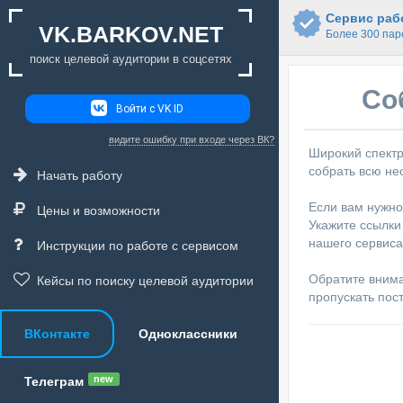
Сервис рабо
VK.BARKOV.NET
Более 300 пар
поиск целевой аудитории в соцсетях
Со
Войти с VK ID
видите ошибку при входе через ВК?
Широкий спектр
собрать всю не
Начать работу
Если вам нужно
Цены и возможности
Укажите ссылки
нашего сервиса
Инструкции по работе с сервисом
Обратите вниман
Кейсы по поиску целевой аудитории
пропускать пос
ВКонтакте
Одноклассники
new
Телеграм