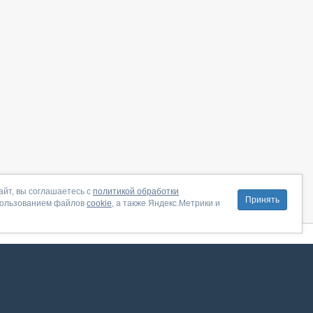
айт, вы соглашаетесь с
политикой обработки
Принять
пользованием файлов
cookie
, а также Яндекс.Метрики и
литика конфиденциальности
|
Правила пользования
|
Поддержка
ение от августа 2026, сервис работает с использованием VK API
 анализировать трафик. Оставаясь на сайте, вы соглашаетесь на обработку таких