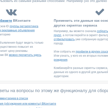
ьзовать их самыми разными способами. Например (но это далеко 
абинете
ВКонтакте
Применить эти данные как осн
других скриптах сервиса
сков ID
группы ретаргетинга
и рекламные объявления
Например, вы можете сначала
собрать
диторию
групп
, а потом перейти в скрипт филь
отфильтровать
уже собранную аудитори
ъявления будут видеть только
городу.
существенно повысит их
низит цену рекламы.
Или собрать их
профили в других соцс
аме ВК
можно прочитать здесь
.
Или узнать, у кого из их вторых полов
рождения
.
Комбинирйте разные скрипты сервиса
данные из одного в другой для дальне
аудитории.
веты на вопросы по этому же функционалу для сбор
мментариев в список
ия (обсуждения или коменты) ВКонтакте