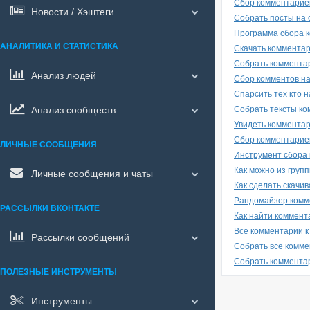
Сбор комментариев
Новости / Хэштеги
Собрать посты на с
Программа сбора к
АНАЛИТИКА И СТАТИСТИКА
Скачать комментар
Собрать коммента
Анализ людей
Сбор комментов на
Спарсить тех кто 
Анализ сообществ
Собрать тексты ко
Увидеть комментар
Сбор комментариев
ЛИЧНЫЕ СООБЩЕНИЯ
Инструмент сбора 
Как можно из груп
Личные сообщения и чаты
Как сделать скачи
Рандомайзер комм
РАССЫЛКИ ВКОНТАКТЕ
Как найти коммент
Все комментарии к
Рассылки сообщений
Собрать все комме
Собрать комментар
ПОЛЕЗНЫЕ ИНСТРУМЕНТЫ
Инструменты