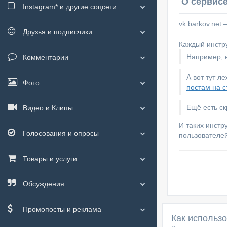
О сервисе
Instagram*
и другие соцсети
vk.barkov.net
Друзья и подписчики
Каждый инстру
Например, е
Комментарии
А вот тут л
Фото
постам на с
Ещё есть с
Видео и Клипы
И таких инстр
Голосования и опросы
пользователей
Товары и услуги
Обсуждения
Промопосты и реклама
Как использ