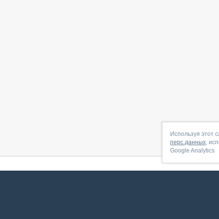
Используя этот с
перс.данных
, ис
Google Analytics
 начать
|
Контакты
|
Партнёрская программа
|
Договор-оферта
|
По
Сервис запущен в ноябре 2014, свежее обновл
ookies
для сбора пользовательских данных — они помогают нам настраивать рекламу и