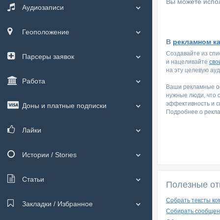
Вы можете испол
Аудиозаписи
Геоположение
В
рекламном к
Создавайте из спи
Парсеры заявок
и нацеливайте
сво
на эту целевую ау
Работа
Ваши рекламные об
нужные люди, что 
эффективность и с
Доны и платные подписки
Подробнее о рекл
Лайки
Истории / Stories
Статьи
Полезные от
Собрать тексты ко
Закладки / Избранное
Собирать сообщен