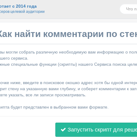
тает с 2014 года
серов целевой аудитории
Как найти комментарии по сте
 вы могли собрать различную необходимую вам информацию о поль
шего сервиса.
жные специальные функции (скрипты) нашего Сервиса поиска целе
очке ниже, введите в поисковое окошко адрес хотя бы одной инте
рит стену на указанную вами глубину, и соберет комментарии к за
ете указать, все ли записи просматривать.
рипта будет представлен в выбранном вами формате.
Запустить скрипт для реш