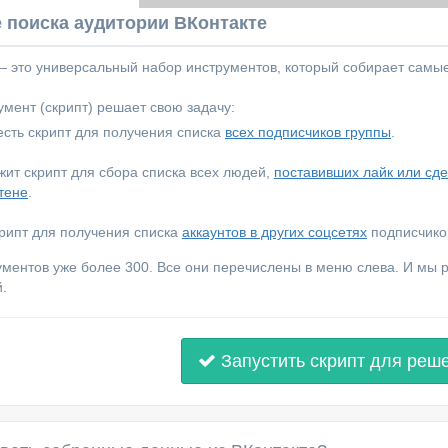
 поиска аудитории ВКонтакте
 — это универсальный набор инструментов, который собирает самы
мент (скрипт) решает свою задачу:
сть скрипт для получения списка
всех подписчиков группы
.
ежит скрипт для сбора списка всех людей,
поставивших лайк или сд
тене
.
крипт для получения списка
аккаунтов в других соцсетях
подписчиков
ументов уже более 300. Все они перечислены в меню слева. И мы
.
Запустить скрипт для реш