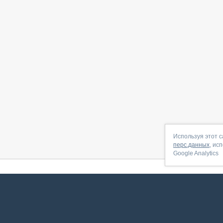
Используя этот с
перс.данных
, ис
Google Analytics
 начать
|
Контакты
|
Партнёрская программа
|
Договор-оферта
|
По
Сервис запущен в ноябре 2014, свежее обновл
ookies
для сбора пользовательских данных — они помогают нам настраивать рекламу и