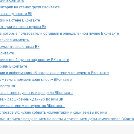
рии ВКонтакте
нтарии на стенах групп ВКонтакте
иев под постом ВК
ии на стене ВКонтакте
нтарии со стены группы ВК
, которые пользователи оставили в определенной группе ВКонтакте
написал комменты
омментов на стенах ВК
Контакте
ии в моей группе под постом ВКонтакте
ариям ВКонтакте
ии и информацию об авторах на стене у конкурента ВКонтакте
 + тексты комментария к посту ВКонтакте
 посту ВК
 на стене группы или профиля ВКонтакте
ев и расширенных данных по ним ВК
ии на стене у конкурентов ВКонтакте
х постов ВК, нужно собрать комментарии и сами тексты по ним
мментариев с разделением на посты и с указанием даты комментария ВКонта