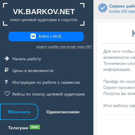
Сервис рабо
VK.BARKOV.NET
Более 300 пар
поиск целевой аудитории в соцсетях
Войти с VK ID
видите ошибку при входе через ВК?
Для того чтобы
возможности на
Начать работу
Технически сло
информацию.
Цены и возможности
Пройдя по ссыл
Инструкции по работе с сервисом
Скрипт просмот
Попутно вы мож
Кейсы по поиску целевой аудитории
Итог работы ск
ВКонтакте
Одноклассники
new
Телеграм