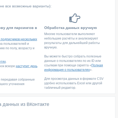
не все возможные варианты):
ову для парсингов в
Обработка данных вручную
Многие пользователи выполняют
небольшие расчёты и анализируют
 подписчиков нескольких
результаты для дальнейшей работы
тра пользователей и
вручную.
ю по полу, возрасту и
Вы можете быстро собрать полезные
данные о пользователях по их ID или
етях
.
ссылкам при помощи скрипта «
Полная
инок вскоре
наступит день
информация о пользователях
».
Для просмотра данных в формате CSV
, передавая собранные
удобно использовать Excel или другой
йшего уточнения
табличный редактор.
а данных из ВКонтакте