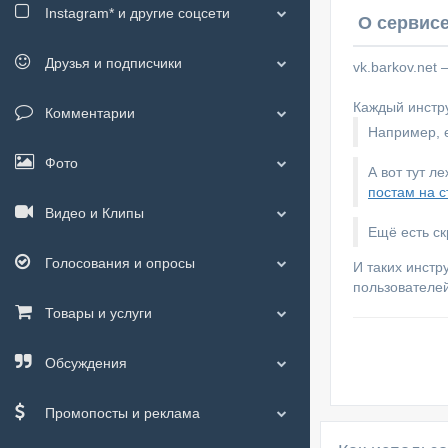
Instagram*
и другие соцсети
О сервисе
Друзья и подписчики
vk.barkov.net
Каждый инстру
Комментарии
Например, е
Фото
А вот тут л
постам на с
Видео и Клипы
Ещё есть с
Голосования и опросы
И таких инстр
пользователей
Товары и услуги
Обсуждения
Промопосты и реклама