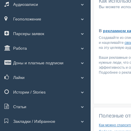
Как использ
Аудиозаписи
Вы можете испол
Геоположение
В
рекламном к
Парсеры заявок
Создавайте из спи
и нацеливайте
сво
на эту целевую ау
Работа
Ваши рекламные об
Доны и платные подписки
нужные люди, что 
эффективность и с
Подробнее о рекл
Лайки
Истории / Stories
Статьи
Полезные от
Закладки / Избранное
Как можно спарсит