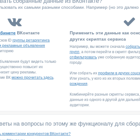
овать собранные данные из ВКонтакте?
ьзовать их самыми разными способами. Например (но это далеко 
абинете
ВКонтакте
Применить эти данные как осн
других скриптах сервиса
сков ID
группы ретаргетинга
и рекламные объявления
Например, вы можете сначала
собрать
диторию
групп
, а потом перейти в скрипт филь
отфильтровать
уже собранную аудитори
ъявления будут видеть только
городу.
существенно повысит их
низит цену рекламы.
Или собрать их
профили в других соцс
аме ВК
можно прочитать здесь
.
Или узнать, у кого из их вторых полов
рождения
.
Комбинирйте разные скрипты сервиса
данные из одного в другой для дальне
аудитории.
веты на вопросы по этому же функционалу для сбор
ь комментарии конкурентов ВКонтакте?