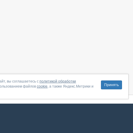
айт, вы соглашаетесь с
политикой обработки
Принять
пользованием файлов
cookie
, а также Яндекс.Метрики и
литика конфиденциальности
|
Правила пользования
|
Поддержка
ение от августа 2026, сервис работает с использованием VK API
 анализировать трафик. Оставаясь на сайте, вы соглашаетесь на обработку таких