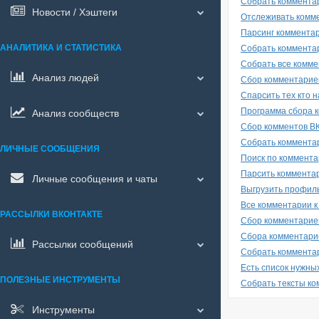
Собрать коммента
Новости / Хэштеги
Отслеживать комме
Парсинг комментар
АНАЛИТИКА И СТАТИСТИКА
Собрать комментар
Собрать все комме
Анализ людей
Сбор комментариев
Спарсить тех кто 
Программа сбора к
Анализ сообществ
Сбор комментов В
Собрать комментар
ЛИЧНЫЕ СООБЩЕНИЯ
Поиск по коммент
Парсить комментар
Личные сообщения и чаты
Выгрузить профиль
Все комментарии к
РАССЫЛКИ ВКОНТАКТЕ
Сбор комментариев
Сбора комментари
Рассылки сообщений
Собрать комментар
Есть список нужны
ПОЛЕЗНЫЕ ИНСТРУМЕНТЫ
Собрать тексты ко
Инструменты