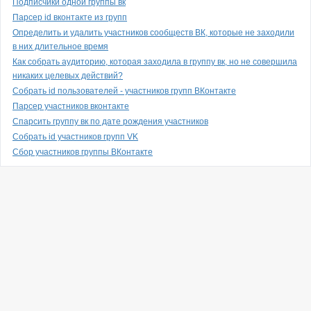
Подписчики одной группы вк
Парсер id вконтакте из групп
Определить и удалить участников сообществ ВК, которые не заходили
в них длительное время
Как собрать аудиторию, которая заходила в группу вк, но не совершила
никаких целевых действий?
Собрать id пользователей - участников групп ВКонтакте
Парсер участников вконтакте
Спарсить группу вк по дате рождения участников
Собрать id участников групп VK
Сбор участников группы ВКонтакте