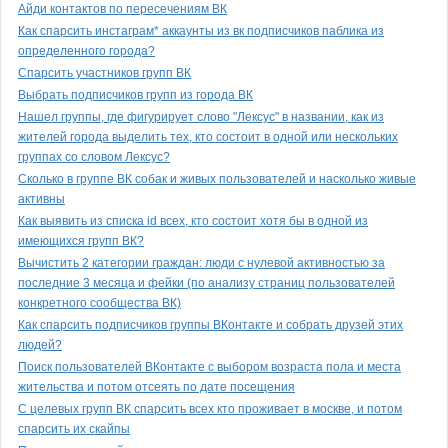
Айди контактов по пересечениям ВК
Как спарсить инстаграм* аккаунты из вк подписчиков паблика из
определенного города?
Спарсить участников групп ВК
Выбрать подписчиков групп из города ВК
Нашел группы, где фигурирует слово "Лексус" в названии, как из
жителей города выделить тех, кто состоит в одной или нескольких
группах со словом Лексус?
Сколько в группе ВК собак и живых пользователей и насколько живые
активны
Как выявить из списка id всех, кто состоит хотя бы в одной из
имеющихся групп ВК?
Вычистить 2 категории граждан: люди с нулевой активностью за
последние 3 месяца и фейки (по анализу страниц пользователей
конкретного сообщества ВК)
Как спарсить подписчиков группы ВКонтакте и собрать друзей этих
людей?
Поиск пользователей ВКонтакте с выбором возраста пола и места
жительства и потом отсеять по дате посещения
С целевых групп ВК спарсить всех кто проживает в москве, и потом
спарсить их скайпы