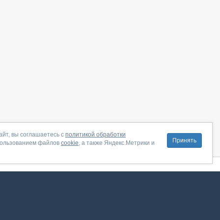
айт, вы соглашаетесь с
политикой обработки
Принять
пользованием файлов
cookie
, а также Яндекс.Метрики и
литика конфиденциальности
|
Правила пользования
|
Поддержка
ение от августа 2026, сервис работает с использованием VK API
 анализировать трафик. Оставаясь на сайте, вы соглашаетесь на обработку таких