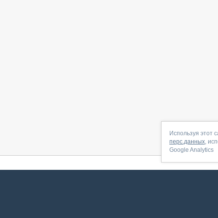
Используя этот с
перс.данных
, ис
Google Analytics
 начать
|
Контакты
|
Партнёрская программа
|
Договор-оферта
|
По
Сервис запущен в ноябре 2014, свежее обновл
ookies
для сбора пользовательских данных — они помогают нам настраивать рекламу и