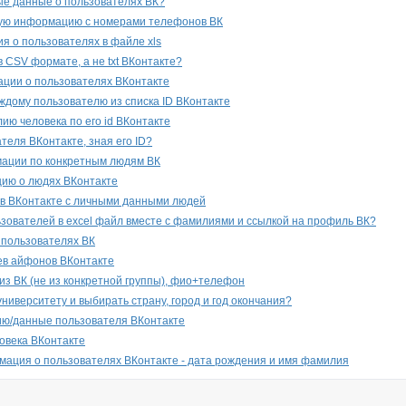
ые данные о пользователях ВК?
ую информацию с номерами телефонов ВК
 о пользователях в файле xls
в CSV формате, а не txt ВКонтакте?
ции о пользователях ВКонтакте
дому пользователю из списка ID ВКонтакте
ию человека по его id ВКонтакте
теля ВКонтакте, зная его ID?
ации по конкретным людям ВК
ию о людях ВКонтакте
в ВКонтакте с личными данными людей
ьзователей в excel файл вместе с фамилиями и ссылкой на профиль ВК?
 пользователях ВК
ев айфонов ВКонтакте
из ВК (не из конкретной группы), фио+телефон
университету и выбирать страну, город и год окончания?
ю/данные пользователя ВКонтакте
овека ВКонтакте
ация о пользователях ВКонтакте - дата рождения и имя фамилия