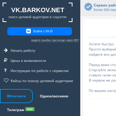
Сервис рабо
VK.BARKOV.NET
Более 300 пар
поиск целевой аудитории в соцсетях
Войти с VK ID
видите ошибку при входе через ВК?
Хотите быстро,
Просто выбирай
Начать работу
найдете все до
Цены и возможности
Перед вами сто
Стартуйте зелен
Инструкции по работе с сервисом
ставьте галки н
В первом же ра
Кейсы по поиску целевой аудитории
По вашим наст
ВКонтакте
Одноклассники
new
Телеграм