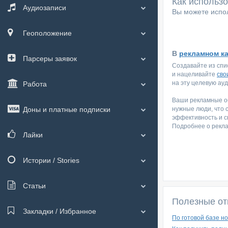
Как использ
Аудиозаписи
Вы можете испол
Геоположение
В
рекламном к
Парсеры заявок
Создавайте из спи
и нацеливайте
сво
на эту целевую ау
Работа
Ваши рекламные об
Доны и платные подписки
нужные люди, что 
эффективность и с
Подробнее о рекл
Лайки
Истории / Stories
Статьи
Полезные от
Закладки / Избранное
По готовой базе н