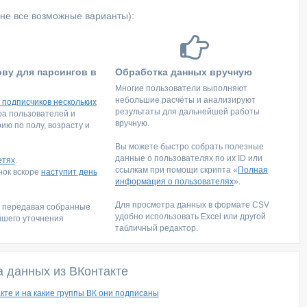
не все возможные варианты):
ову для парсингов в
Обработка данных вручную
Многие пользователи выполняют
небольшие расчёты и анализируют
 подписчиков нескольких
результаты для дальнейшей работы
тра пользователей и
вручную.
ю по полу, возрасту и
Вы можете быстро собрать полезные
данные о пользователях по их ID или
етях
.
ссылкам при помощи скрипта «
Полная
инок вскоре
наступит день
информация о пользователях
».
Для просмотра данных в формате CSV
, передавая собранные
удобно использовать Excel или другой
йшего уточнения
табличный редактор.
а данных из ВКонтакте
кте и на какие группы ВК они подписаны