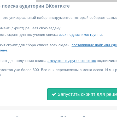
 поиска аудитории ВКонтакте
 — это универсальный набор инструментов, который собирает самы
мент (скрипт) решает свою задачу:
сть скрипт для получения списка
всех подписчиков группы
.
ежит скрипт для сбора списка всех людей,
поставивших лайк или сд
тене
.
крипт для получения списка
аккаунтов в других соцсетях
подписчиков
ументов уже более 300. Все они перечислены в меню слева. И мы
.
Запустить скрипт для реш