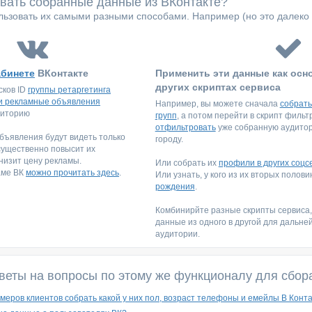
овать собранные данные из ВКонтакте?
ьзовать их самыми разными способами. Например (но это далеко 
абинете
ВКонтакте
Применить эти данные как осн
других скриптах сервиса
сков ID
группы ретаргетинга
и рекламные объявления
Например, вы можете сначала
собрать
диторию
групп
, а потом перейти в скрипт филь
отфильтровать
уже собранную аудитори
ъявления будут видеть только
городу.
существенно повысит их
низит цену рекламы.
Или собрать их
профили в других соцс
аме ВК
можно прочитать здесь
.
Или узнать, у кого из их вторых полов
рождения
.
Комбинирйте разные скрипты сервиса
данные из одного в другой для дальне
аудитории.
веты на вопросы по этому же функционалу для сбор
омеров клиентов собрать какой у них пол, возраст телефоны и емейлы В Конта