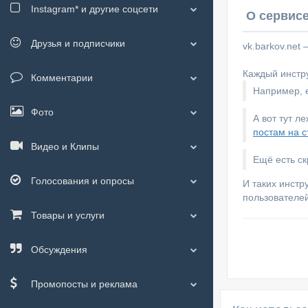
Instagram*
и другие соцсети
О сервисе
Друзья и подписчики
vk.barkov.net
Каждый инстру
Комментарии
Например, е
Фото
А вот тут л
постам на с
Видео и Клипы
Ещё есть с
Голосования и опросы
И таких инстр
пользователей
Товары и услуги
Обсуждения
Промопосты и реклама