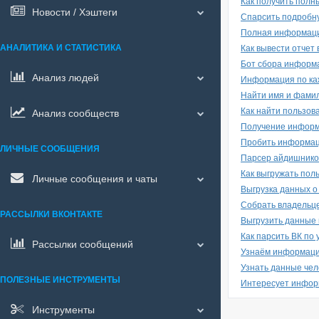
Как получить полн
Новости / Хэштеги
Спарсить подробн
Полная информация
АНАЛИТИКА И СТАТИСТИКА
Как вывести отчет 
Бот сбора информа
Анализ людей
Информация по каж
Найти имя и фамил
Как найти пользова
Анализ сообществ
Получение информ
Пробить информац
ЛИЧНЫЕ СООБЩЕНИЯ
Парсер айдишнико
Как выгружать пол
Личные сообщения и чаты
Выгрузка данных о
Собрать владельц
РАССЫЛКИ ВКОНТАКТЕ
Выгрузить данные 
Как парсить ВК по 
Рассылки сообщений
Узнаём информаци
Узнать данные чел
ПОЛЕЗНЫЕ ИНСТРУМЕНТЫ
Интересует информ
Инструменты