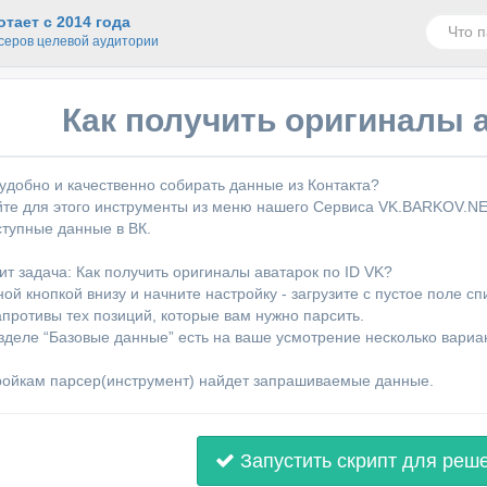
тает с 2014 года
серов целевой аудитории
Как получить оригиналы а
 удобно и качественно собирать данные из Контакта?
те для этого инструменты из меню нашего Сервиса VK.BARKOV.NET 
ступные данные в ВК.
ит задача: Как получить оригиналы аватарок по ID VK?
ой кнопкой внизу и начните настройку - загрузите с пустое поле с
апротивы тех позиций, которые вам нужно парсить.
зделе “Базовые данные” есть на ваше усмотрение несколько вариан
ройкам парсер(инструмент) найдет запрашиваемые данные.
Запустить скрипт для реш