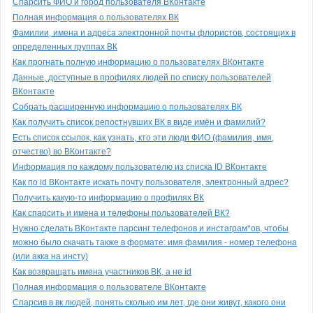
Спарсить ФИО и город пользователя ВКонтакте
Полная информация о пользователях ВК
Фамилии, имена и адреса электронной почты флористов, состоящих в
определенных группах ВК
Как прогнать полную информацию о пользователях ВКонтакте
Данные, доступные в профилях людей по списку пользователей
ВКонтакте
Собрать расширенную информацию о пользователях ВК
Как получить список репостнувших ВК в виде имён и фамилий?
Есть список ссылок, как узнать, кто эти люди ФИО (фамилия, имя,
отчество) во ВКонтакте?
Информация по каждому пользователю из списка ID ВКонтакте
Как по id ВКонтакте искать почту пользователя, электронный адрес?
Получить какую-то информацию о профилях ВК
Как спарсить и имена и телефоны пользователей ВК?
Нужно сделать ВКонтакте парсинг телефонов и инстаграм*ов, чтобы
можно было скачать также в формате: имя фамилия - номер телефона
(или акка на инсту)
Как возвращать имена участников ВК, а не id
Полная информация о пользователе ВКонтакте
Спарсив в вк людей, понять сколько им лет, где они живут, какого они